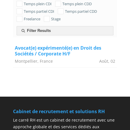
Temps plein CDI
Temps plein CDD
Temps partiel CDI
Temps partiel CDD
Freelance
Stage
Filter Results
Avocat(e) expérimenté(e) en Droit des
Sociétés / Corporate H/F
Montpellier, France
Août, 02
Cabinet de recrutement et solutions RH
Le carré RH est un cabinet de recrutement avec une
approche globale et des services dédiés aux